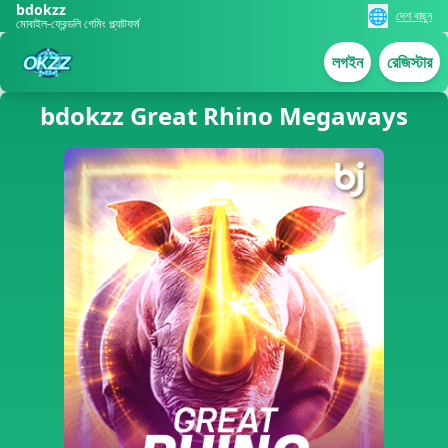
bdokzz
🌐
দেশ বাছুন
মোবাইল-ফ্রেন্ডলি গেমিং প্ল্যাটফর্ম
লগইন
রেজিস্টার
bdokzz Great Rhino Megaways