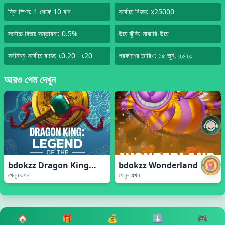
ফ্রি স্পিন: 1 থেকে 10 বার
সর্বোচ্চ বিজয়: x25000
সর্বোচ্চ বিজয় সম্ভাবনা: 0.5%
উচ্চ ঝুঁকি: মাঝারি-উচ্চ
সর্বনিম্ন-সর্বোচ্চ বাজে: ৳0.20 - ৳20
প্রকাশের তারিখ: ১৫ জুন, ২০২৩
আরও গেম দেখুন
bdokzz Dragon King...
bdokzz Wonderland
খেলুন এখন
খেলুন এখন
🏠
🎁
💰
⬇️
🎮