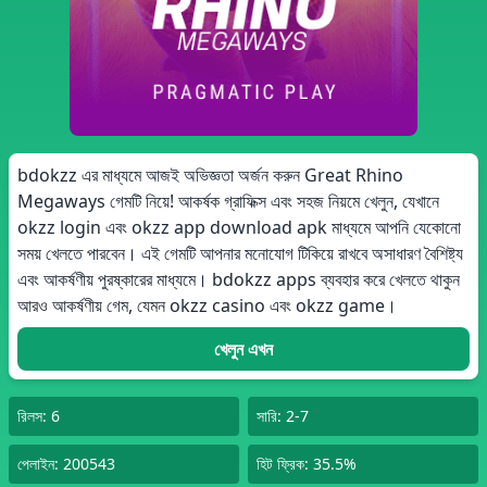
bdokzz এর মাধ্যমে আজই অভিজ্ঞতা অর্জন করুন Great Rhino
Megaways গেমটি নিয়ে! আকর্ষক গ্রাফিক্স এবং সহজ নিয়মে খেলুন, যেখানে
okzz login এবং okzz app download apk মাধ্যমে আপনি যেকোনো
সময় খেলতে পারবেন। এই গেমটি আপনার মনোযোগ টিকিয়ে রাখবে অসাধারণ বৈশিষ্ট্য
এবং আকর্ষণীয় পুরষ্কারের মাধ্যমে। bdokzz apps ব্যবহার করে খেলতে থাকুন
আরও আকর্ষণীয় গেম, যেমন okzz casino এবং okzz game।
খেলুন এখন
রিলস: 6
সারি: 2-7
পেলাইন: 200543
হিট ফ্রিক: 35.5%