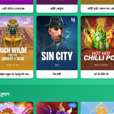
গ্রেট রাইনো মেগাওয়েজ
কাউন্ট জোকুলা
মাইটি হ্যাট: ল্যাম্প অব গোল্
রিচ ওয়াইল্ড অ্যান্ড দ্য অ্যামুলেট অফ ডেড
সিন সিটি
হট হট চিলি পট
ক্র্যাশ
hot
new