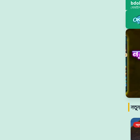
bdo
মোবাইল-ফ
নতুন
নতুন