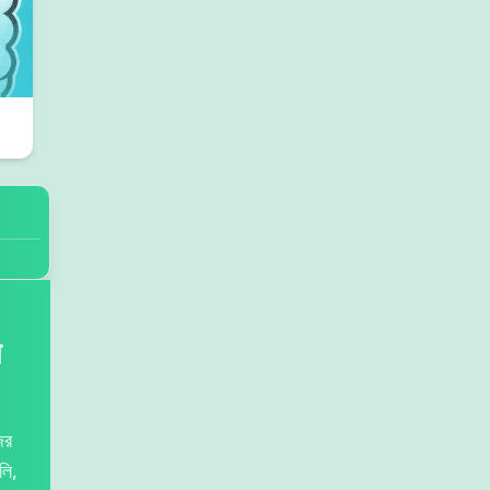
ী
ির
লি,