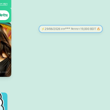
েশ বাছুন
িস্টার
⚡
29/06/2026 রহম*** জিতেছেন 19,000 BDT 🔥