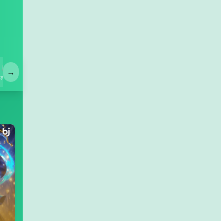
🎰
→
লটারি
মাছ