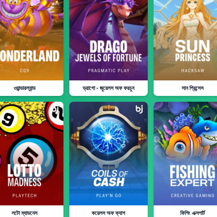
ওয়ান্ডারল্যান্ড
ড্রাগো - জুয়েলস অফ ফরচুন
সান প্রিন্সেস
লটো ম্যাডনেস
কয়েলস অফ ক্যাশ
ফিশিং এক্সপার্ট