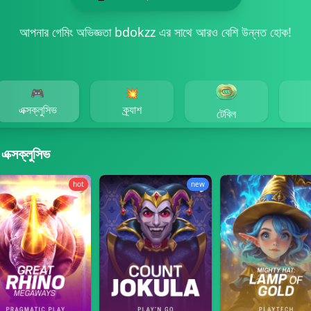
আপনার গেমিং অভিজ্ঞতা bdokzz এর সাথে আরও বেশি উন্নত হোক!
🎮
💥
এক্সক্লুসিভ
ক্র্যাশ
টেবিল
এক্সক্লুসিভ
hot
new