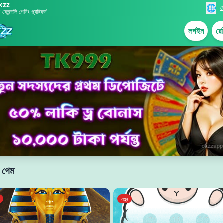
kzz
🌐
দ
্রেন্ডলি গেমিং প্ল্যাটফর্ম
লগইন
রেজ
 গেম
নতুন